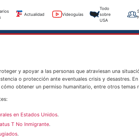
T
Todo
arios
T
Actualidad
Videoguías
sobre
s
USA
teger y apoyar a las personas que atraviesan una situación
sistencia o protección ante eventuales crisis y desastres. 
o cómo obtener un permiso humanitario, entre otros temas 
tes:
urales en Estados Unidos
.
tatus T No Inmigrante
.
fugiados
.