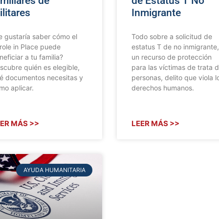
miliares de
de Estatus T No
litares
Inmigrante
e gustaría saber cómo el
Todo sobre a solicitud de
role in Place puede
estatus T de no inmigrante,
eficiar a tu familia?
un recurso de protección
scubre quién es elegible,
para las víctimas de trata 
é documentos necesitas y
personas, delito que viola l
mo aplicar.
derechos humanos.
ER MÁS >>
LEER MÁS >>
AYUDA HUMANITARIA