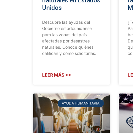
naturales en Estados
fa
Unidos
Mi
Descubre las ayudas del
¿T
Gobierno estadounidense
Pa
para las zonas del país
ben
afectadas por desastres
De
naturales. Conoce quiénes
qu
califican y cómo solicitarlas.
có
LEER MÁS >>
LE
AYUDA HUMANITARIA