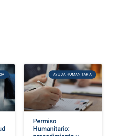
IA
AYUDA HUMANITARIA
Permiso
tud
Humanitario: