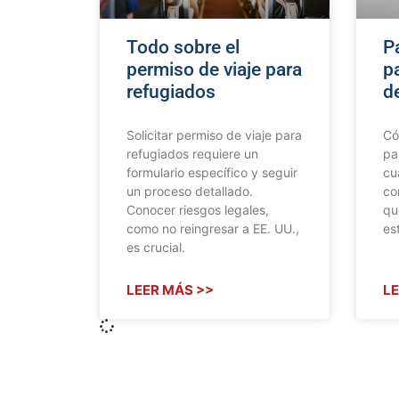
Todo sobre el
P
permiso de viaje para
p
refugiados
de
Solicitar permiso de viaje para
Có
refugiados requiere un
pa
formulario específico y seguir
cu
un proceso detallado.
co
Conocer riesgos legales,
qu
como no reingresar a EE. UU.,
es
es crucial.
LEER MÁS >>
LE