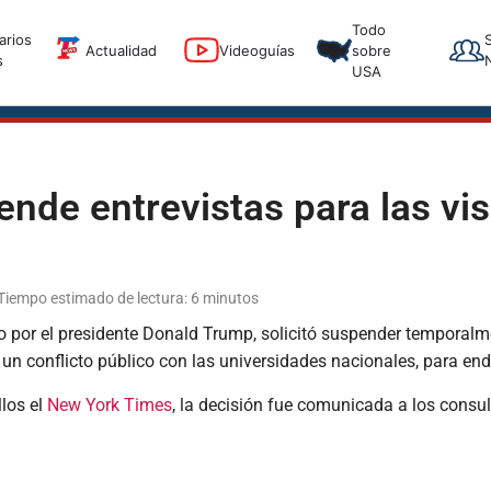
T
Todo
arios
T
Actualidad
Videoguías
sobre
s
USA
nde entrevistas para las vi
 Tiempo estimado de lectura: 6 minutos
por el presidente Donald Trump, solicitó suspender temporalmen
 un conflicto público con las universidades nacionales, para end
llos el
New York Times
, la decisión fue comunicada a los consu