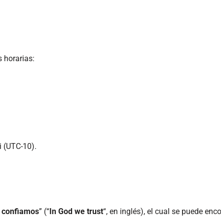
 horarias:
i (UTC-10).
s confiamos
” (“
In God we trust
“, en inglés), el cual se puede enc