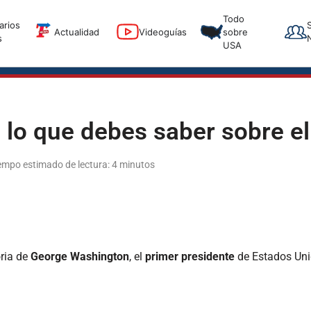
T
Todo
arios
T
Actualidad
Videoguías
sobre
s
USA
 lo que debes saber sobre e
Tiempo estimado de lectura: 4 minutos
ria de
George Washington
, el
primer presidente
de Estados Un