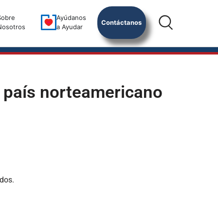
Sobre
Ayúdanos
Contáctanos
Nosotros
a Ayudar
l país norteamericano
idos.