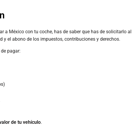
ón
ar a México con tu coche, has de saber que has de solicitarlo a
ud y el abono de los impuestos, contribuciones y derechos.
s de pagar:
os)
y
valor de tu vehículo
.