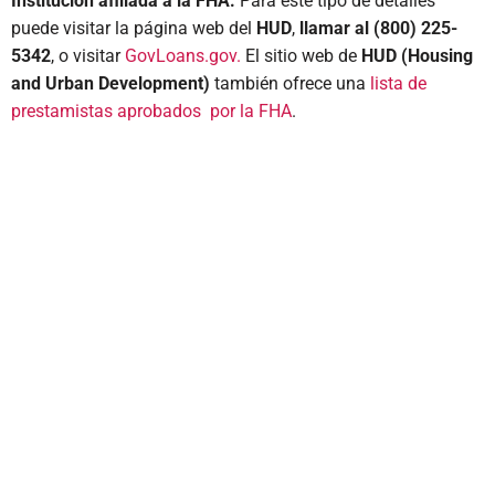
Institución afiliada a la FHA.
Para este tipo de detalles
puede visitar la página web del
HUD
,
llamar al (800) 225-
5342
, o visitar
GovLoans.gov.
El sitio web de
HUD (Housing
and Urban Development)
también ofrece una
lista de
prestamistas aprobados por la FHA
.