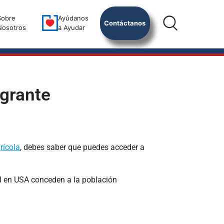
Sobre
Ayúdanos
Contáctanos
Nosotros
a Ayudar
igrante
rícola
, debes saber que puedes acceder a
al en USA conceden a la población