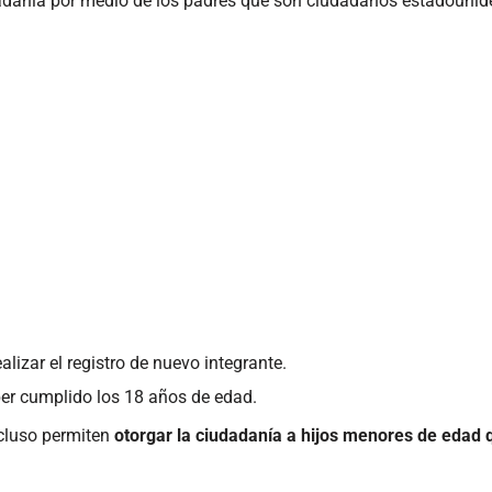
udadanía por medio de los padres que son ciudadanos estadounid
realizar el registro de nuevo integrante.
ber cumplido los 18 años de edad.
ncluso permiten
otorgar la ciudadanía a hijos menores de edad qu