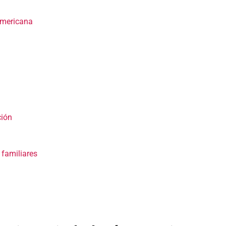
Americana
ción
 familiares