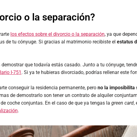
vorcio o la separación?
rarte
los efectos sobre el divorcio o la separación
, ya que depen
us de tu cónyuge. Si gracias al matrimonio recibiste el
estatus d
 demostrar que todavía estás casado. Junto a tu cónyuge, tendr
ario I-751
. Si ya te hubieras divorciado, podrías rellenar este f
tarte conseguir la residencia permanente, pero
no la imposibilit
mas de demostrarlo son tener un contrato de alquiler conjuntame
 de coche conjuntas. En el caso de que ya tengas la
green card
,
alización
.