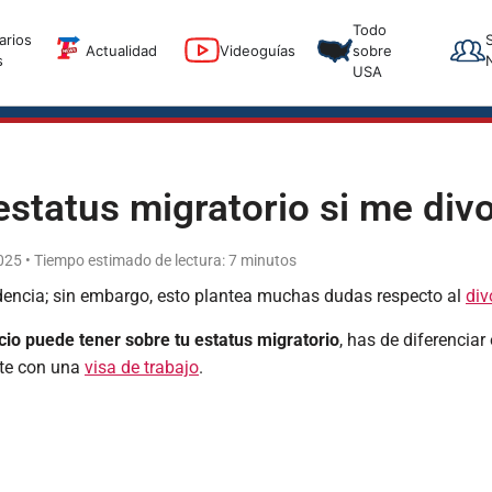
T
Todo
arios
T
Actualidad
Videoguías
sobre
s
USA
status migratorio si me div
2025 • Tiempo estimado de lectura: 7 minutos
sidencia; sin embargo, esto plantea muchas dudas respecto al
div
cio puede tener sobre tu estatus migratorio
, has de diferenciar 
ste con una
visa de trabajo
.