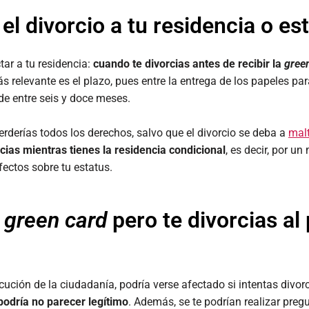
l divorcio a tu residencia o es
ar a tu residencia:
cuando te divorcias antes de recibir la
gree
ás relevante es el plazo, pues entre la entrega de los papeles pa
de entre seis y doce meses.
perderías todos los derechos, salvo que el divorcio se deba a
malt
rcias mientras tienes la residencia condicional
, es decir, por u
fectos sobre tu estatus.
a
green card
pero te divorcias al
cución de la ciudadanía, podría verse afectado si intentas divorci
podría no parecer legítimo
. Además, se te podrían realizar pregu